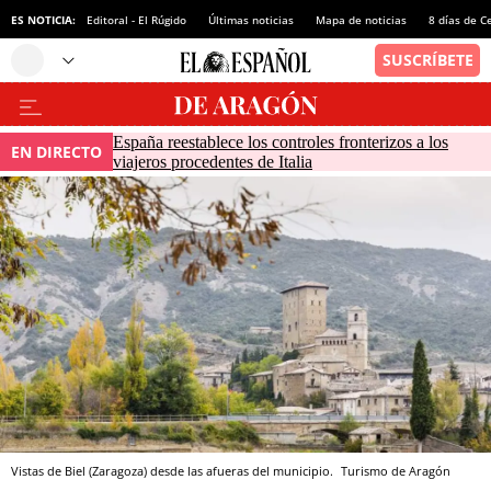
ES NOTICIA:
Editoral - El Rúgido
Últimas noticias
Mapa de noticias
8 días de C
España reestablece los controles fronterizos a los
EN DIRECTO
viajeros procedentes de Italia
Vistas de Biel (Zaragoza) desde las afueras del municipio.
Turismo de Aragón