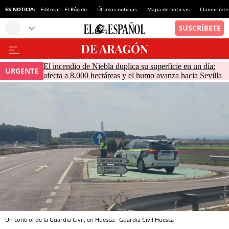
ES NOTICIA:
Editoral - El Rúgido
Últimas noticias
Mapa de noticias
Clamor inte
El incendio de Niebla duplica su superficie en un día:
URGENTE
afecta a 8.000 hectáreas y el humo avanza hacia Sevilla
Un control de la Guardia Civil, en Huesca.
Guardia Civil Huesca