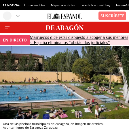
ES NOTICIA:
Últimas noticias
Mapa de noticias
Lotería Nacional, hoy
Irán enfr
Marruecos dice estar dispuesto a acoger a sus menores
EN DIRECTO
si España elimina los "obstáculos judiciales"
Una de las piscinas municipales de Zaragoza, en imagen de archivo.
Ayuntamiento de Zaragoza
Zaragoza