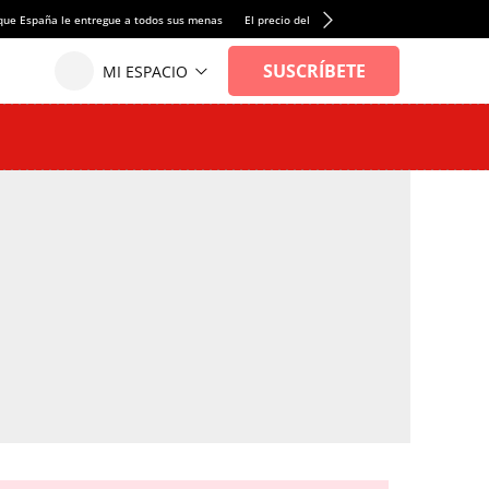
que España le entregue a todos sus menas
El precio del alquiler de vivienda baja por pri