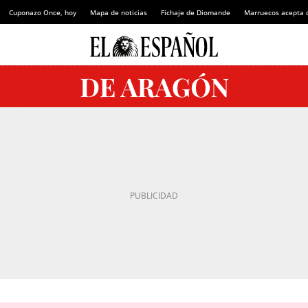
Cuponazo Once, hoy
Mapa de noticias
Fichaje de Diomande
Marruecos acepta 