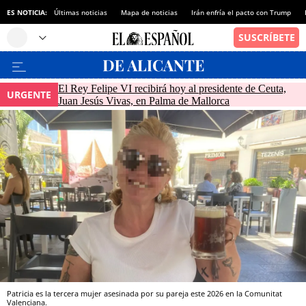
ES NOTICIA:
Últimas noticias
Mapa de noticias
Irán enfría el pacto con Trump
El Rey Felipe VI recibirá hoy al presidente de Ceuta,
URGENTE
Juan Jesús Vivas, en Palma de Mallorca
Patricia es la tercera mujer asesinada por su pareja este 2026 en la Comunitat
Valenciana.