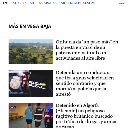
GUARDIA CIVIL
ASESINATOS
VIOLENCIA DE GÉNERO
CALLOSA DE SEGURA
ALICANTE (PROVINCIA)
VIOLENCIA MACHISTA
COMUNITAT VALENCIANA
MÁS EN VEGA BAJA
Orihuela da "un paso más" en
la puesta en valor de su
patrimonio natural con
actividades al aire libre
Detenida una conductora
que iba a gran velocidad en
sentido contrario y que
mordió al policía que la
arrestó
Detenido en Algorfa
(Alicante) un peligroso
fugitivo británico buscado
por tráfico de drogas y armas
de fuego