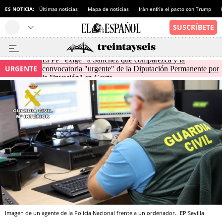
ES NOTICIA:
Últimas noticias
Mapa de noticias
Irán enfría el pacto con Trump
El PP "exige" a Sánchez que comparezca y la
URGENTE
convocatoria "urgente" de la Diputación Permanente por
la "invasión" en Ceuta
Imagen de un agente de la Policía Nacional frente a un ordenador.
EP
Sevilla