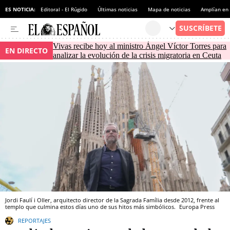
ES NOTICIA:
Editoral - El Rúgido
Últimas noticias
Mapa de noticias
Amplían en
Vivas recibe hoy al ministro Ángel Víctor Torres para
EN DIRECTO
analizar la evolución de la crisis migratoria en Ceuta
Jordi Faulí i Oller, arquitecto director de la Sagrada Família desde 2012, frente al
templo que culmina estos días uno de sus hitos más simbólicos.
Europa Press
REPORTAJES