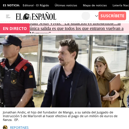
ES NOTICIA:
Editoral - El Rúgido
Últimas noticias
Mapa de noticias
Lotería Nac
Juan Jesús Vivas: "La situación es insostenible...la
EN DIRECTO
única salida es que todos los que entraron vuelvan a
Marruecos"
Jonathan Andic, el hijo del fundador de Mango, a su salida del Juzgado de
Instrucción 5 de Martorell al hacer efectivo el pago de un millón de euros de
fianza.
EP.
REPORTAJES