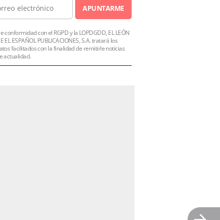
APUNTARME
e conformidad con el RGPD y la LOPDGDD, EL LEÓN
E EL ESPAÑOL PUBLICACIONES, S.A. tratará los
atos facilitados con la finalidad de remitirle noticias
e actualidad.