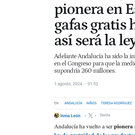
pionera en E
gafas gratis 
así será la le
Adelante Andalucía ha sido la i
en el Congreso para que la medida
supondría 260 millones.
1 agosto, 2024
01:52
ANDALUCÍA
NIÑOS
TERESA RODRÍGUEZ
Inma León
Sevilla
pionera 
Andalucía ha vuelto a ser
ley de gratuidad de los productos