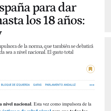
spaña para dar
hasta los 18 años:
y
mpulsora de la norma, que también se debatirá
 sea a nivel nacional. El gasto total
BLOQUE DE IZQUIERDA
GAFAS
PARLAMENTO ANDALUZ
a nivel nacional
. Esta vez como impulsora de la
 ópticos y de salud visual
todos los
para que