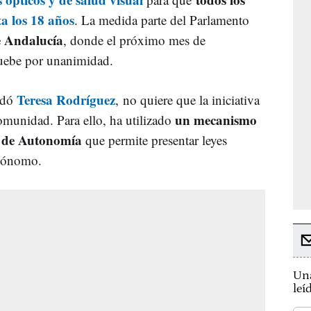
ta los 18 años
. La medida parte del Parlamento
e Andalucía
, donde el próximo mes de
pruebe por unanimidad.
Teresa Rodríguez
ndó
, no quiere que la iniciativa
un mecanismo
omunidad. Para ello, ha utilizado
to de Autonomía
que permite presentar leyes
utónomo.
Una
leí