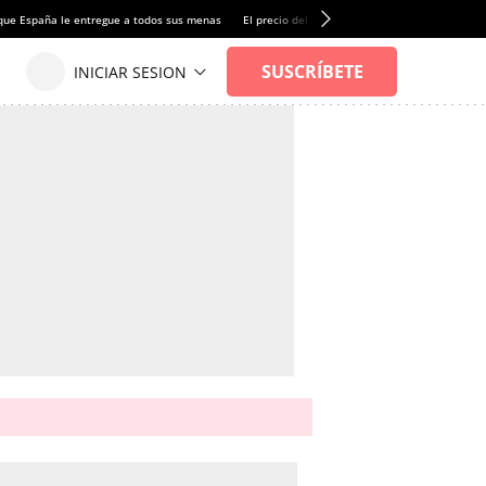
que España le entregue a todos sus menas
El precio del alquiler de vivienda baja por pri