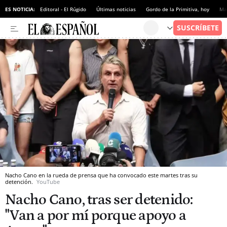
ES NOTICIA:
Editoral - El Rúgido
Últimas noticias
Gordo de la Primitiva, hoy
Ma
Nacho Cano en la rueda de prensa que ha convocado este martes tras su
detención.
YouTube
Nacho Cano, tras ser detenido:
"Van a por mí porque apoyo a