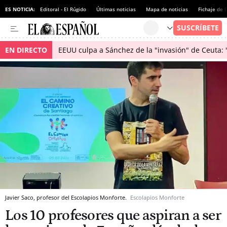
ES NOTICIA:
Editoral - El Rúgido
Últimas noticias
Mapa de noticias
Fichaje de
EN DIRECTO
EEUU culpa a Sánchez de la "invasión" de Ceuta: 
Javier Saco, profesor del Escolapios Monforte.
Escolapios Monforte
Los 10 profesores que aspiran a ser