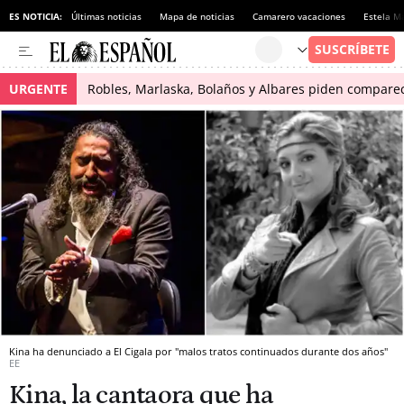
ES NOTICIA:
Últimas noticias
Mapa de noticias
Camarero vacaciones
Estela Ma
URGENTE
Robles, Marlaska, Bolaños y Albares piden comparece
Kina ha denunciado a El Cigala por "malos tratos continuados durante dos años"
EE
Kina, la cantaora que ha