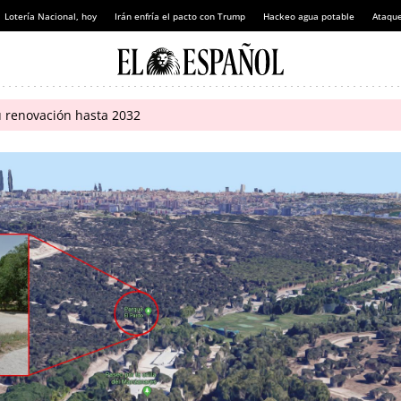
Lotería Nacional, hoy
Irán enfría el pacto con Trump
Hackeo agua potable
Ataque
u renovación hasta 2032