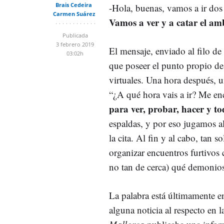
Brais Cedeira
-Hola, buenas, vamos a ir dos p
Carmen Suárez
Vamos a ver y a catar el am
Publicada
3 febrero 2019
El mensaje, enviado al filo de 
03:02h
que poseer el punto propio de 
virtuales. Una hora después, 
“¿A qué hora vais a ir? Me enc
para ver, probar, hacer y t
espaldas, y por eso jugamos al
la cita. Al fin y al cabo, tan 
organizar encuentros furtivos
no tan de cerca) qué demonios
La palabra está últimamente e
alguna noticia al respecto en