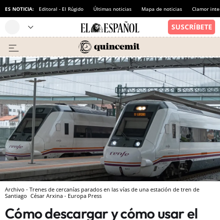
ES NOTICIA:
Editoral - El Rúgido
Últimas noticias
Mapa de noticias
Clamor inte
Archivo - Trenes de cercanías parados en las vías de una estación de tren de
Santiago
César Arxina - Europa Press
Cómo descargar y cómo usar el