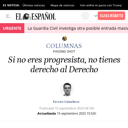
ES NOTICIA:
Últimas noticias
Mapa de noticias
Irán enfría el pacto con Trump
URGENTE
La Guardia Civil investiga otra posible entrada masiv
COLUMNAS
PASSING SHOT
Si no eres progresista, no tienes
derecho al Derecho
Ferran Caballero
Publicada
15 septiembre 2023
04:10h
Actualizada
15 septiembre 2023
15:52h