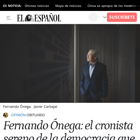
ES NOTICIA:
Últimas noticias
Mapa de noticias
China se apropia de los modelos d
Fernando Ónega.
Javier Carbajal
OPINIÓN
OBITUARIO
Fernando Ónega: el cronista
sereno de la democracia que