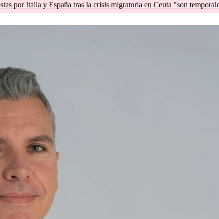
tas por Italia y España tras la crisis migratoria en Ceuta "son temporal