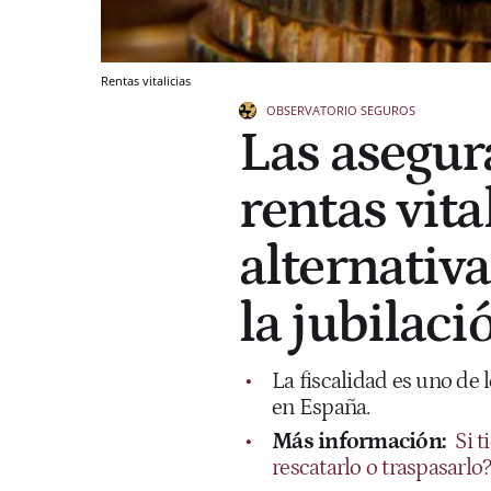
Rentas vitalicias
OBSERVATORIO SEGUROS
Las asegur
rentas vit
alternativ
la jubilaci
La fiscalidad es uno de 
en España.
Más información:
Si 
rescatarlo o traspasarlo