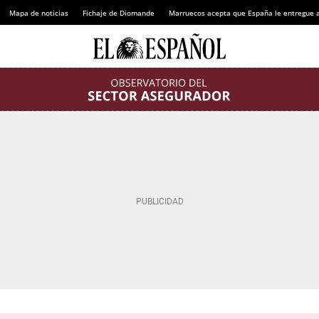
Mapa de noticias
Fichaje de Diomande
Marruecos acepta que España le entregue 