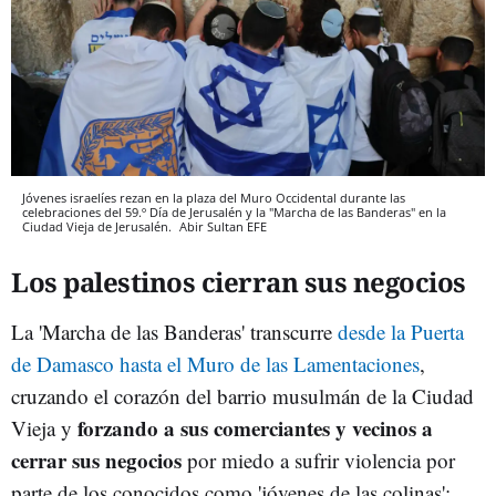
Jóvenes israelíes rezan en la plaza del Muro Occidental durante las
celebraciones del 59.º Día de Jerusalén y la "Marcha de las Banderas" en la
Ciudad Vieja de Jerusalén.
Abir Sultan
EFE
Los palestinos cierran sus negocios
La 'Marcha de las Banderas' transcurre
desde la Puerta
de Damasco hasta el Muro de las Lamentaciones
,
cruzando el corazón del barrio musulmán de la Ciudad
forzando a sus comerciantes y vecinos a
Vieja y
cerrar sus negocios
por miedo a sufrir violencia por
parte de los conocidos como 'jóvenes de las colinas':