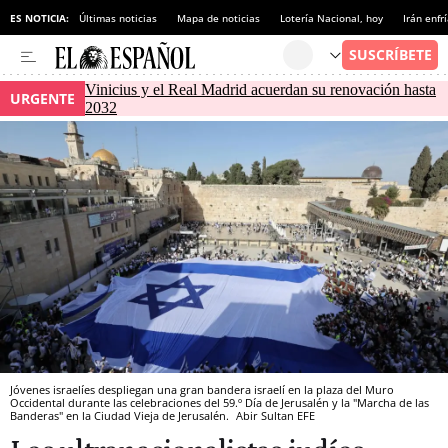
ES NOTICIA:
Últimas noticias
Mapa de noticias
Lotería Nacional, hoy
Irán enfr
Vinicius y el Real Madrid acuerdan su renovación hasta
URGENTE
2032
Jóvenes israelíes despliegan una gran bandera israelí en la plaza del Muro
Occidental durante las celebraciones del 59.º Día de Jerusalén y la "Marcha de las
Banderas" en la Ciudad Vieja de Jerusalén.
Abir Sultan
EFE