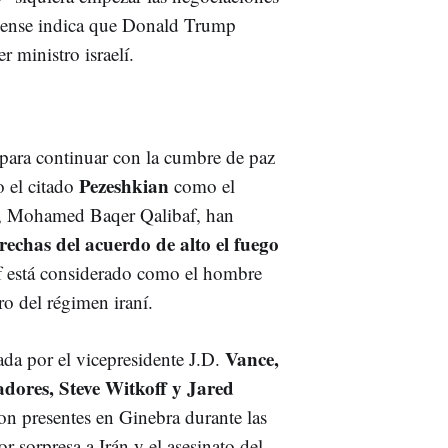
idense indica que Donald Trump
 ministro israelí.
te para continuar con la cumbre de paz
Pezeshkian
o el citado
como el
a, Mohamed Baqer Qalibaf, han
echas del acuerdo de alto el fuego
f está considerado como el hombre
o del régimen iraní.
Vance,
ada por el vicepresidente J.D.
dores, Steve Witkoff y Jared
n presentes en Ginebra durante las
r sorpresa a Irán y el asesinato del