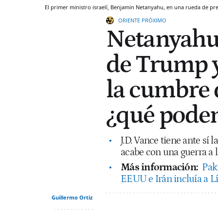
El primer ministro israelí, Benjamin Netanyahu, en una rueda de pr
ORIENTE PRÓXIMO
Netanyahu 
de Trump y
la cumbre 
¿qué pode
J.D. Vance tiene ante sí
acabe con una guerra a l
Más información:
Paki
EEUU e Irán incluía a Lí
Guillermo Ortiz