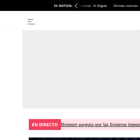
ES NOTICIA:
Editoral - El Rúgido
Últimas noticias
EN DIRECTO
Brunner asegura que las fronteras impues