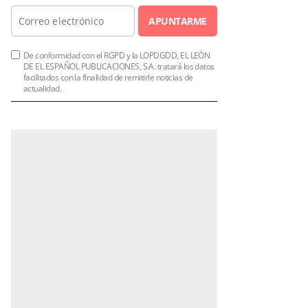
APUNTARME
De conformidad con el RGPD y la LOPDGDD, EL LEÓN
DE EL ESPAÑOL PUBLICACIONES, S.A. tratará los datos
facilitados con la finalidad de remitirle noticias de
actualidad.