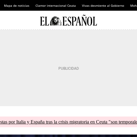
Mapa de noticias
Clamor internacional Ceuta
Vivas desmiente al Gobierno
Moh
tas por Italia y España tras la crisis migratoria en Ceuta "son temporal