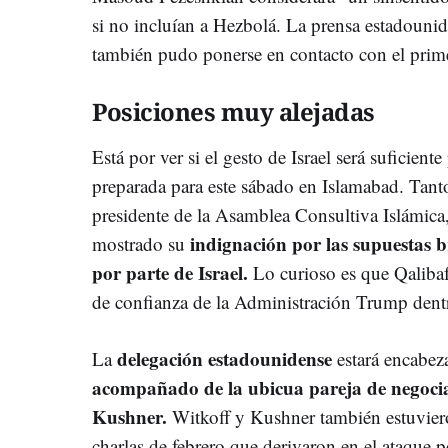
si no incluían a Hezbolá. La prensa estadoun
también pudo ponerse en contacto con el primer
Posiciones muy alejadas
Está por ver si el gesto de Israel será suficien
preparada para este sábado en Islamabad. Tant
presidente de la Asamblea Consultiva Islámic
indignación por las supuestas br
mostrado su
por parte de Israel.
Lo curioso es que Qaliba
de confianza de la Administración Trump dentr
delegación estadounidense
La
estará encabez
acompañado de la ubicua pareja de negocia
Kushner.
Witkoff y Kushner también estuviero
charlas de febrero que derivaron en el ataque po