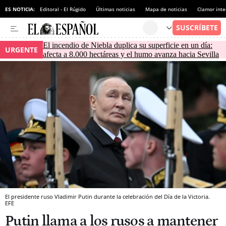
ES NOTICIA:
Editoral - El Rúgido
Últimas noticias
Mapa de noticias
Clamor inte
El incendio de Niebla duplica su superficie en un día:
URGENTE
afecta a 8.000 hectáreas y el humo avanza hacia Sevilla
El presidente ruso Vladimir Putin durante la celebración del Día de la Victoria.
EFE
Putin llama a los rusos a mantener