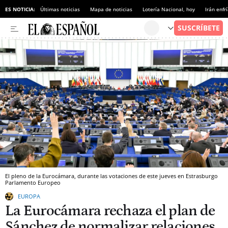
ES NOTICIA:
Últimas noticias
Mapa de noticias
Lotería Nacional, hoy
Irán enfr
El pleno de la Eurocámara, durante las votaciones de este jueves en Estrasburgo
Parlamento Europeo
EUROPA
La Eurocámara rechaza el plan de
Sánchez de normalizar relaciones