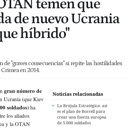
a OTAN temen que
da de nuevo Ucrania
aque híbrido"
n de "graves consecuencias" si repite las hostilidades
e Crimea en 2014.
gran número de
un
Noticias relacionadas
on Ucrania (que Kiev
La Brújula Estratégica: así
000 soldados
) ha
es el plan de Borrell para
re los aliados
crear una fuerza europea
de 5.000 soldados
pea y la OTAN