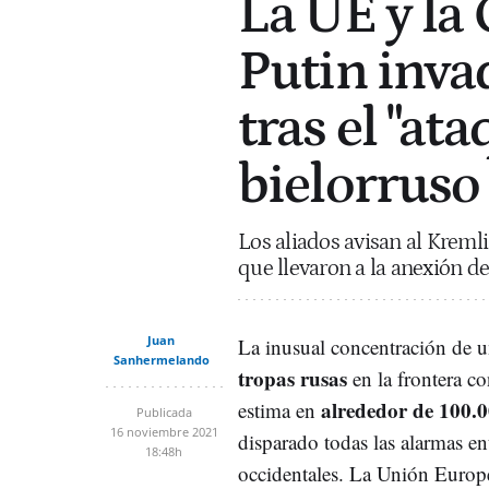
La UE y l
Putin inva
tras el "at
bielorruso
Los aliados avisan al Kremli
que llevaron a la anexión d
Juan
La inusual concentración de 
Sanhermelando
tropas rusas
en la frontera c
alrededor de 100.
estima en
Publicada
16 noviembre 2021
disparado todas las alarmas ent
18:48h
occidentales. La Unión Euro