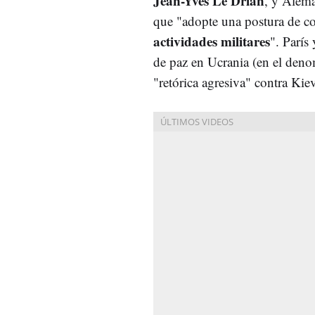
Jean-Yves Le Drian
, y Alem
que "adopte una postura de c
actividades militares
". París
de paz en Ucrania (en el den
"retórica agresiva" contra Kie