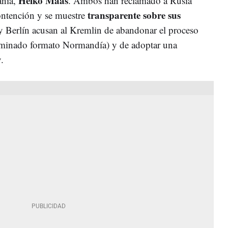
Heiko Maas
ania,
. Ambos han reclamado a Rusia
transparente sobre sus
ontención y se muestre
 y Berlín acusan al Kremlin de abandonar el proceso
ominado formato Normandía) y de adoptar una
v.