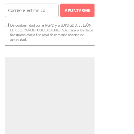
APUNTARME
De conformidad con el RGPD y la LOPDGDD, EL LEÓN
DE EL ESPAÑOL PUBLICACIONES, S.A. tratará los datos
facilitados con la finalidad de remitirle noticias de
actualidad.