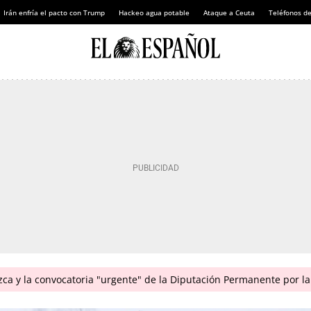
Irán enfría el pacto con Trump
Hackeo agua potable
Ataque a Ceuta
Teléfonos d
ca y la convocatoria "urgente" de la Diputación Permanente por la