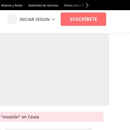
e Aldama y Koldo
Debilidad de Sánchez
Faltan albañiles
Rentabilidad de la viviend
 "invasión" en Ceuta