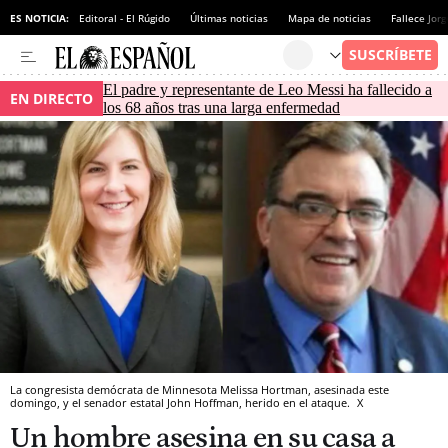
ES NOTICIA:
Editoral - El Rúgido
Últimas noticias
Mapa de noticias
Fallece Jor
El padre y representante de Leo Messi ha fallecido a
EN DIRECTO
los 68 años tras una larga enfermedad
La congresista demócrata de Minnesota Melissa Hortman, asesinada este
domingo, y el senador estatal John Hoffman, herido en el ataque.
X
Un hombre asesina en su casa a