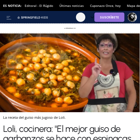
ES NOTICIA:
Editoral - El Rúgido
Últimas noticias
Cuponazo Once, hoy
Mapa de 
La receta del guiso más jugoso de Loli.
Loli, cocinera: "El mejor guiso de
garbanzos se hace con espinacas,