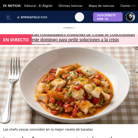
ES NOTICIA:
Editoral - El Rúgido
Últimas noticias
Mapa de noticias
Clamor inte
Las comunidades religiosas de Ceuta se concentrarán
EN DIRECTO
este domingo para pedir soluciones a la crisis
migratoria
Las chefs vascas coinciden en la mejor receta de bacalao