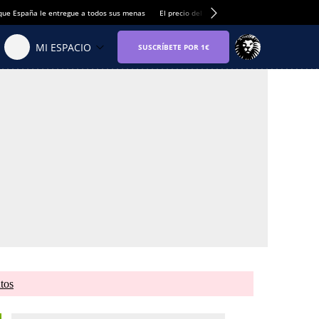
que España le entregue a todos sus menas
El precio del alquiler de vivienda baja por pri
tos