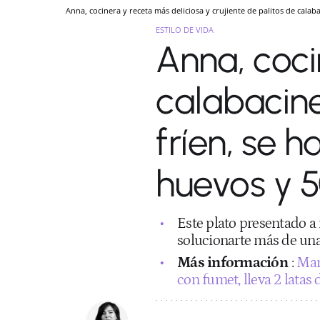
Anna, cocinera y receta más deliciosa y crujiente de palitos de calab
ESTILO DE VIDA
Anna, coci
calabacine
fríen, se 
huevos y 5
Este plato presentado a 
solucionarte más de un
Más información
:
Marí
con fumet, lleva 2 latas