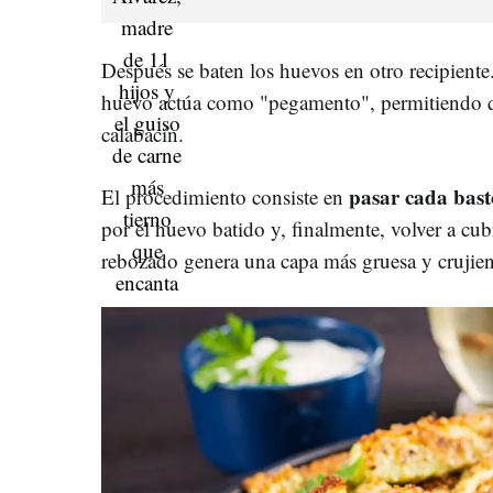
Después se baten los huevos en otro recipiente
huevo actúa como "pegamento", permitiendo que
calabacín.
pasar cada bast
El procedimiento consiste en
por el huevo batido y, finalmente, volver a cub
rebozado genera una capa más gruesa y crujien