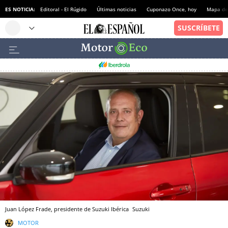
ES NOTICIA:
Editoral - El Rúgido
Últimas noticias
Cuponazo Once, hoy
Mapa de 
Juan López Frade, presidente de Suzuki Ibérica
Suzuki
MOTOR