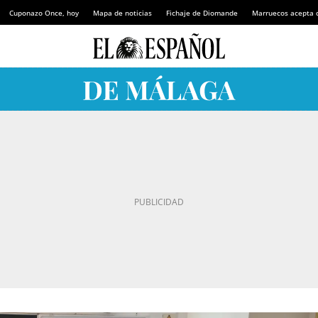
Cuponazo Once, hoy
Mapa de noticias
Fichaje de Diomande
Marruecos acepta 