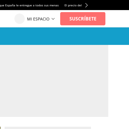
que España le entregue a todos sus menas
El precio del alquiler de vivienda baja por pri