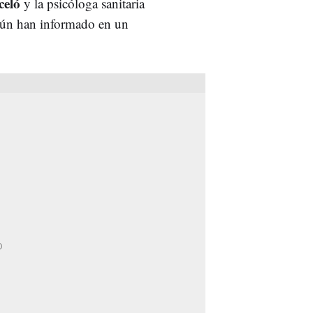
celó
y la psicóloga sanitaria
egún han informado en un