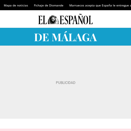
Mapa de noticias
Fichaje de Diomande
Marruecos acepta que España le entregue 