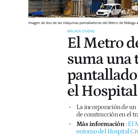
Imagen de dos de las máquinas pantalladoras del Metro de Málaga al f
MÁLAGA CIUDAD
El Metro d
suma una 
pantallado
el Hospital
La incorporación de un 
de construcción en el tr
Más información
:
El 
entorno del Hospital Civ