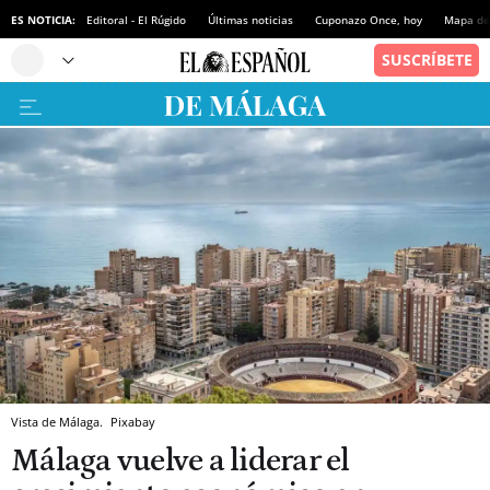
ES NOTICIA:
Editoral - El Rúgido
Últimas noticias
Cuponazo Once, hoy
Mapa de 
Vista de Málaga.
Pixabay
Málaga vuelve a liderar el