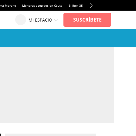
anma Moreno
Menores acogidos en Ceuta
El Ibex 35
Llamadas de alerta Sánchez