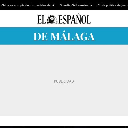
China se apropia de los modelos de IA
Guardia Civil asesinada
Crisis política de Ju