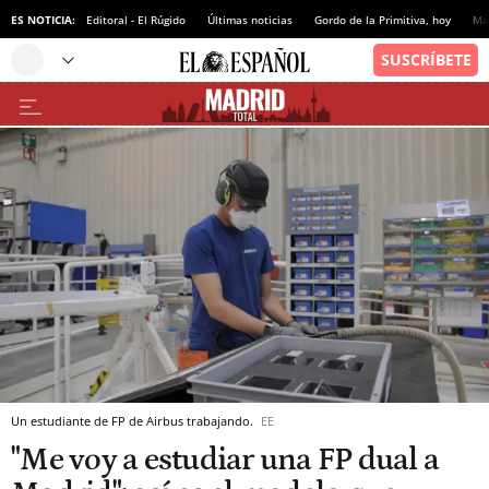
ES NOTICIA:
Editoral - El Rúgido
Últimas noticias
Gordo de la Primitiva, hoy
Ma
Un estudiante de FP de Airbus trabajando.
EE
"Me voy a estudiar una FP dual a