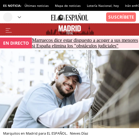
ES NOTICIA:
Últimas noticias
Mapa de noticias
Lotería Nacional, hoy
Irán enfr
Marruecos dice estar dispuesto a acoger a sus menores
EN DIRECTO
si España elimina los "obstáculos judiciales"
Marquitos en Madrid para EL ESPAÑOL.
Nieves Díaz