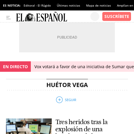
ES NOTICIA:
Editoral - El Rúgido
Últimas noticias
Mapa de noticias
Amplían en
EN DIRECTO
Vox votará a favor de una iniciativa de Sumar qu
HUÉTOR VEGA
Tres heridos tras la
explosión de una