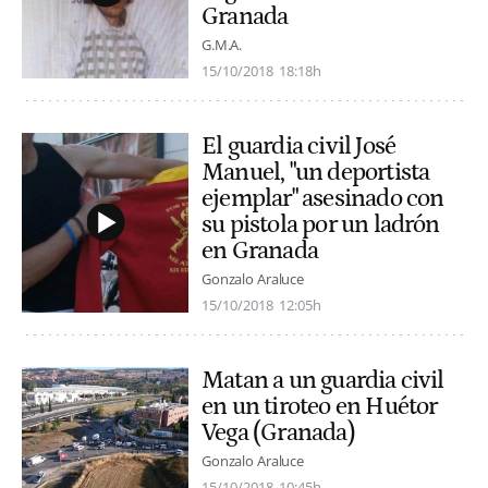
Granada
G.M.A.
15/10/2018
18:18h
El guardia civil José
Manuel, "un deportista
ejemplar" asesinado con
su pistola por un ladrón
en Granada
Gonzalo Araluce
15/10/2018
12:05h
Matan a un guardia civil
en un tiroteo en Huétor
Vega (Granada)
Gonzalo Araluce
15/10/2018
10:45h