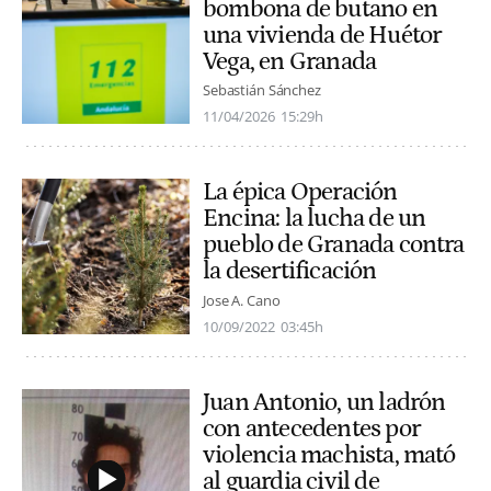
bombona de butano en
una vivienda de Huétor
Vega, en Granada
Sebastián Sánchez
11/04/2026
15:29h
La épica Operación
Encina: la lucha de un
pueblo de Granada contra
la desertificación
Jose A. Cano
10/09/2022
03:45h
Juan Antonio, un ladrón
con antecedentes por
violencia machista, mató
al guardia civil de