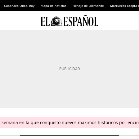
Cuponazo Once, hoy
Mapa de noticias
Fichaje de Diomande
Marruecos acepta 
a semana en la que conquistó nuevos máximos históricos por enci