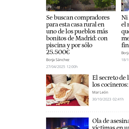
Se buscan compradores
Ni 
para esta casa rural en
el
uno de los pueblos más
qu
bonitos de Madrid: con
me
piscina y por sólo
fi
25.500€
Borj
Borja Sánchez
18/1
27/04/2025
12:00h
El secreto de
los cocineros:
Mar León
30/10/2023
02:41h
Ola de asesin
víctimas en u