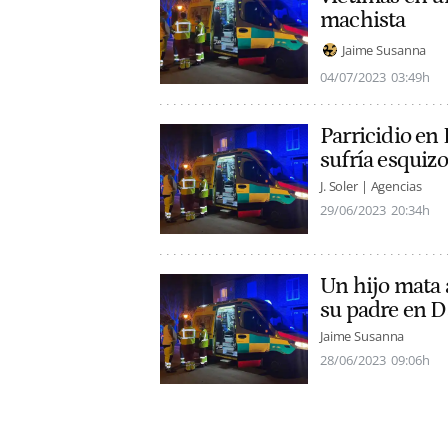
machista
Jaime Susanna
04/07/2023
03:49h
Parricidio en
sufría esquiz
J. Soler | Agencias
29/06/2023
20:34h
Un hijo mata 
su padre en D
Jaime Susanna
28/06/2023
09:06h