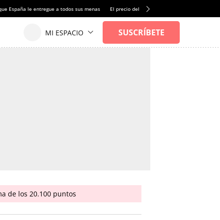
que España le entregue a todos sus menas
El precio del alquiler de vivienda baja por pri
ma de los 20.100 puntos