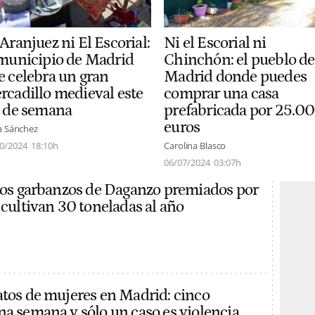
Aranjuez ni El Escorial:
Ni el Escorial ni
 municipio de Madrid
Chinchón: el pueblo de
e celebra un gran
Madrid donde puedes
rcadillo medieval este
comprar una casa
n de semana
prefabricada por 25.0
euros
a Sánchez
0/2024
18:10h
Carolina Blasco
06/07/2024
03:07h
 los garbanzos de Daganzo premiados por
 cultivan 30 toneladas al año
atos de mujeres en Madrid: cinco
na semana y sólo un caso es violencia