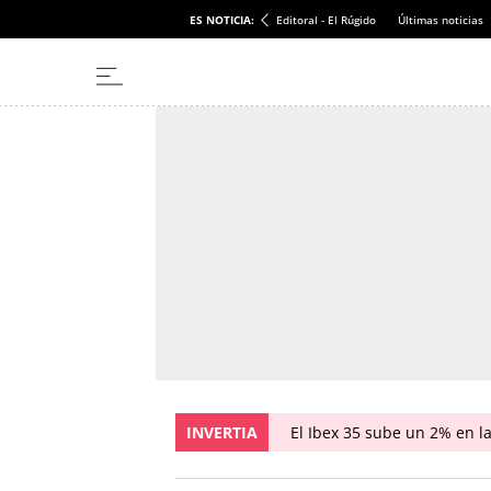
ES NOTICIA:
Editoral - El Rúgido
Últimas noticias
INVERTIA
El Ibex 35 sube un 2% en l