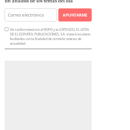
un análisis de los temas del día
APUNTARME
De conformidad con el RGPD y la LOPDGDD, EL LEÓN
DE EL ESPAÑOL PUBLICACIONES, S.A. tratará los datos
facilitados con la finalidad de remitirle noticias de
actualidad.