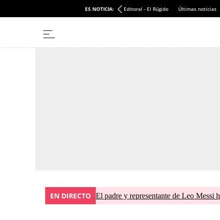
ES NOTICIA:
Editoral - El Rúgido
Últimas noticias
EN DIRECTO
El padre y representante de Leo Messi h