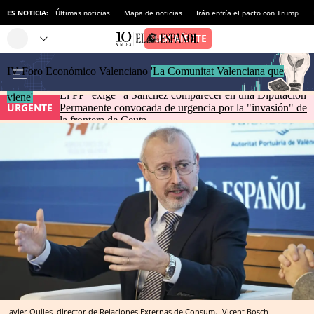
ES NOTICIA:
Últimas noticias
Mapa de noticias
Irán enfría el pacto con Trump
IV Foro Económico Valenciano
'La Comunitat Valenciana que
El PP "exige" a Sánchez comparecer en una Diputación
viene'
URGENTE
Permanente convocada de urgencia por la "invasión" de
la frontera de Ceuta
Javier Quiles, director de Relaciones Externas de Consum.
Vicent Bosch