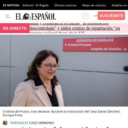
ES NOTICIA:
Editoral - El Rúgido
Últimas noticias
Mapa de noticias
Amplían en
Italia y Dinamarca rechazan "la inmigración
EN DIRECTO
descontrolada" y piden centros de repatriación "en
terceros países" fuera de la UE
Cristina de Frutos, tras declarar durante la instrucción del 'caso David Sánchez'.
Europa Press
TRIBUNALES
CASO HERMANO