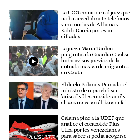
La UCO comunica al juez que
no ha accedido a 15 teléfonos
y memorias de Aldama y
Koldo García por estar
cifrados
La jueza María Tardón
pregunta a la Guardia Civil si
hubo avisos previos de la
entrada masiva de migrantes
en Ceuta
El duelo Bolaños-Peinado: el
ministro le reprochó ser
"arisco" y "desconsiderado" y
el juez no ve en él "buena fe"
Calama pide a la UDEF que
analice el control de Plus
Ultra por los venezolanos
para saber si podía acogerse