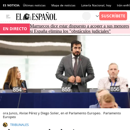
ES NOTICIA:
Últimas noticias
Mapa de noticias
Lotería Nacional, hoy
Irán enfr
Marruecos dice estar dispuesto a acoger a sus menores
EN DIRECTO
si España elimina los "obstáculos judiciales"
ora Junco, Alvise Pérez y Diego Solier, en el Parlamento Europeo.
Parlamento
Europeo
TRIBUNALES