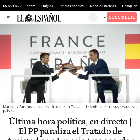
ES NOTICIA:
Editoral - El Rúgido
Últimas noticias
Mapa de noticias
Fichaje de
Macron y Sánchez durante la firma de un Tratado de Amistad entre sus respectivos
países.
Última hora política, en directo |
El PP paraliza el Tratado de