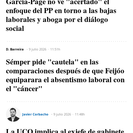
García-Page no ve "acertado" el
enfoque del PP en torno a las bajas
laborales y aboga por el diálogo
social
D. Barreira
9 julio 2026
11:51h
Sémper pide "cautela" en las
comparaciones después de que Feijóo
equiparara el absentismo laboral con
el "cáncer"
Javier Corbacho
9 julio 2026
11:48h
La UCO implica al exjefe de gabinete