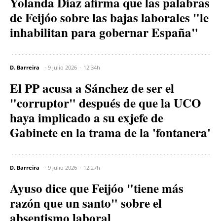
Yolanda Díaz afirma que las palabras
de Feijóo sobre las bajas laborales "le
inhabilitan para gobernar España"
D. Barreira
9 julio 2026
12:34h
El PP acusa a Sánchez de ser el
"corruptor" después de que la UCO
haya implicado a su exjefe de
Gabinete en la trama de la 'fontanera'
D. Barreira
9 julio 2026
12:27h
Ayuso dice que Feijóo "tiene más
razón que un santo" sobre el
absentismo laboral