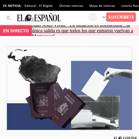
ES NOTICIA:
Editoral - El Rúgido
Últimas noticias
Mapa de noticias
Lotería Nac
Juan Jesús Vivas: "La situación es insostenible...la
EN DIRECTO
única salida es que todos los que entraron vuelvan a
Marruecos"