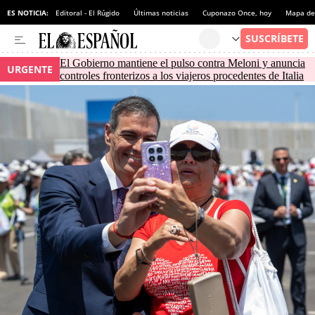
ES NOTICIA:
Editoral - El Rúgido
Últimas noticias
Cuponazo Once, hoy
Mapa de 
El Gobierno mantiene el pulso contra Meloni y anuncia
URGENTE
controles fronterizos a los viajeros procedentes de Italia