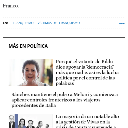
Franco.
FRANQUISMO
VÍCTIMAS DEL FRANQUISMO
FUNDACIÓN FRANCISCO FRANCO
ERNEST URTASUN
MÁS EN POLÍTICA
Por qué el votante de Bildu
dice apoyar la "democracia"
más que nadie: así es la lucha
política por el control de las
palabras
Sánchez mantiene el pulso a Meloni y comienza a
aplicar controles fronterizos a los viajeros
procedentes de Italia
La mayoría da un notable alto
a la gestión de Vivas en la
crisis de Ceuta y suspende a