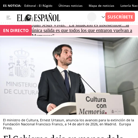
ES NOTICIA:
Editoral - El Rúgido
Últimas noticias
Mapa de noticias
Lotería Nac
Juan Jesús Vivas: "La situación es insostenible...la
EN DIRECTO
única salida es que todos los que entraron vuelvan a
Marruecos"
El ministro de Cultura, Ernest Urtasun, anuncia los avances para la extinción de la
Fundación Nacional Francisco Franco, a 14 de abril de 2026, en Madrid.
Europa
Press.