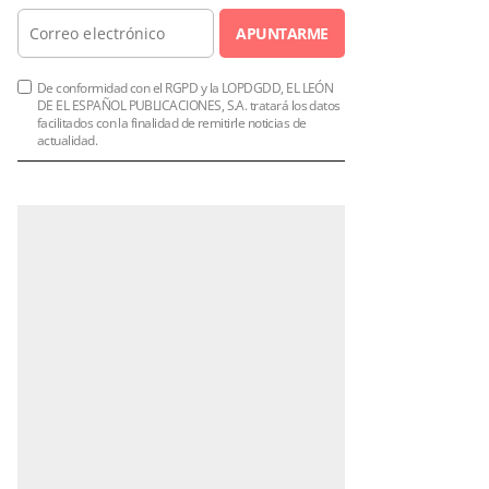
APUNTARME
De conformidad con el RGPD y la LOPDGDD, EL LEÓN
DE EL ESPAÑOL PUBLICACIONES, S.A. tratará los datos
facilitados con la finalidad de remitirle noticias de
actualidad.