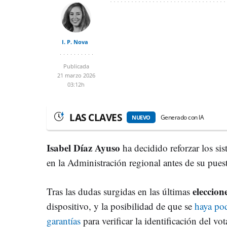
I. P. Nova
Publicada
21 marzo 2026
03:12h
LAS CLAVES
Generado con IA
NUEVO
Isabel Díaz Ayuso
ha decidido reforzar los sis
en la Administración regional antes de su pues
eleccion
Tras las dudas surgidas en las últimas
dispositivo, y la posibilidad de que se
haya pod
garantías
para verificar la identificación del vo