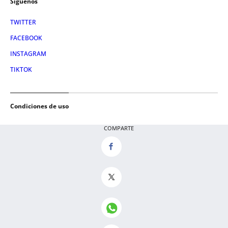
Síguenos
TWITTER
FACEBOOK
INSTAGRAM
TIKTOK
Condiciones de uso
AVISO LEGAL
COMPARTE
POLÍTICA DE PRIVACIDAD
CONDICIONES DE COMPRA
POLÍTICA DE COOKIES
AVISO DE TRANSPARENCIA
ADMINISTRACIÓN UTIQ