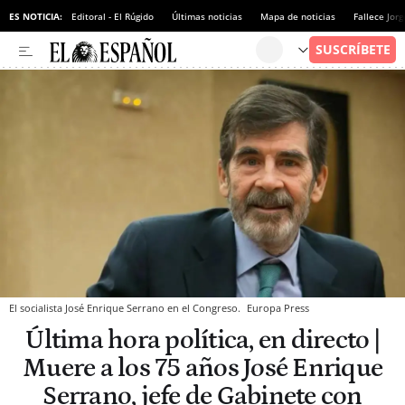
ES NOTICIA:
Editoral - El Rúgido
Últimas noticias
Mapa de noticias
Fallece Jor
El socialista José Enrique Serrano en el Congreso.
Europa Press
Última hora política, en directo |
Muere a los 75 años José Enrique
Serrano, jefe de Gabinete con