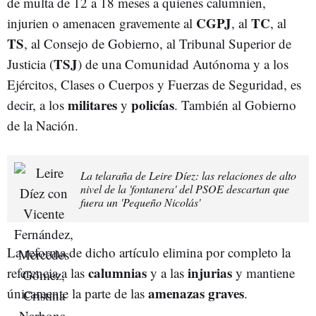
de multa de 12 a 18 meses a quienes calumnien,
CGPJ
TC
injurien o amenacen gravemente al
, al
, al
TS
,
al Consejo de Gobierno, al Tribunal Superior de
TSJ
Justicia (
) de una Comunidad Autónoma y a los
Ejércitos, Clases o Cuerpos y Fuerzas de Seguridad, es
militares
policías
decir, a los
y
. También al Gobierno
de la Nación.
La telaraña de Leire Díez: las relaciones de alto
nivel de la 'fontanera' del PSOE descartan que
fuera un 'Pequeño Nicolás'
La reforma de dicho artículo elimina por completo la
calumnias
injurias
referencia a las
y a las
y mantiene
amenazas graves
únicamente la parte de las
.