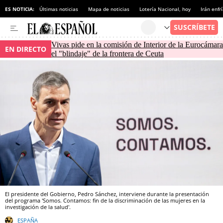
ES NOTICIA:
Últimas noticias
Mapa de noticias
Lotería Nacional, hoy
Irán enfr
Vivas pide en la comisión de Interior de la Eurocámara
EN DIRECTO
el "blindaje" de la frontera de Ceuta
El presidente del Gobierno, Pedro Sánchez, interviene durante la presentación
del programa 'Somos. Contamos: fin de la discriminación de las mujeres en la
investigación de la salud'.
ESPAÑA