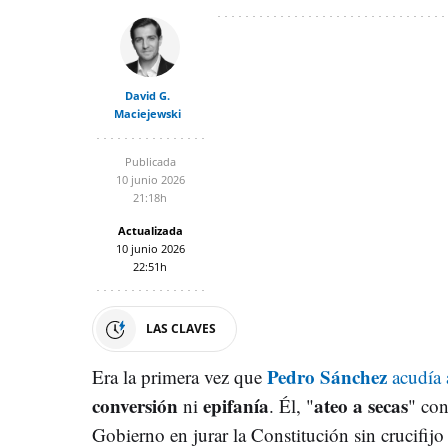
David G.
Maciejewski
Publicada
10 junio 2026
21:18h
Actualizada
10 junio 2026
22:51h
LAS CLAVES
Pedro Sánchez
Era la primera vez que
acudía 
conversión
epifanía
ateo a secas
ni
. Él, "
" con
Gobierno en jurar la Constitución sin crucifijo