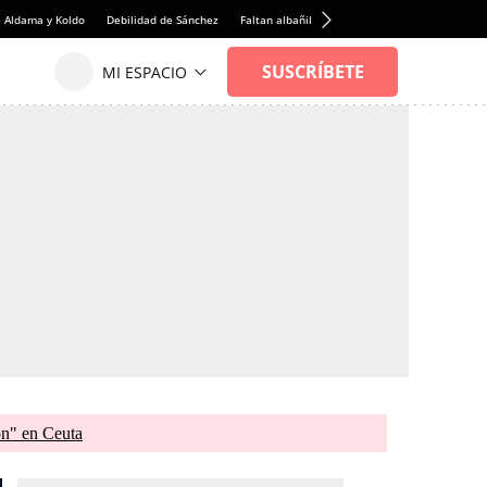
e Aldama y Koldo
Debilidad de Sánchez
Faltan albañiles
Rentabilidad de la viviend
ón" en Ceuta