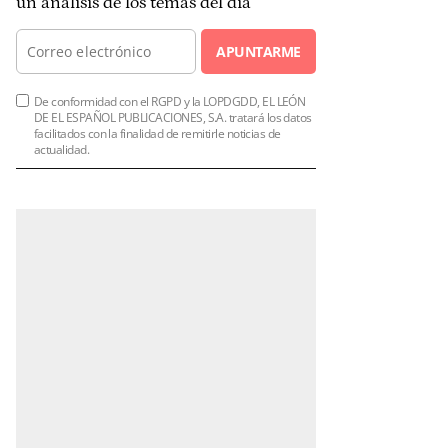
un análisis de los temas del día
APUNTARME
De conformidad con el RGPD y la LOPDGDD, EL LEÓN
DE EL ESPAÑOL PUBLICACIONES, S.A. tratará los datos
facilitados con la finalidad de remitirle noticias de
actualidad.