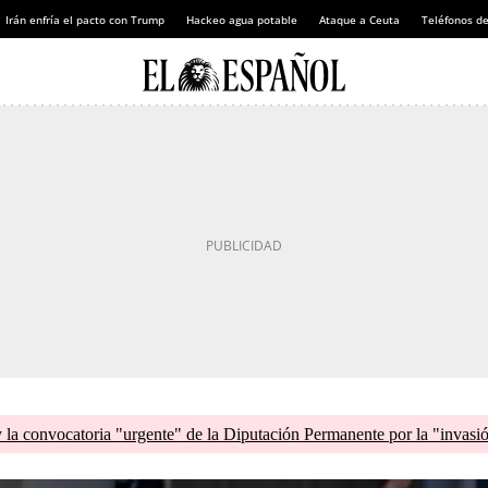
Irán enfría el pacto con Trump
Hackeo agua potable
Ataque a Ceuta
Teléfonos d
la convocatoria "urgente" de la Diputación Permanente por la "invasi