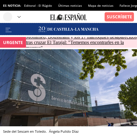
ES NOTICIA:
Editoral - El Rúgido
Últimas noticias
Mapa de noticias
Fallece Jor
Mohamed, Boussmahi y los 17 marroquíes desaparecidos
URGENTE
tras cruzar El Tarajal: "Tememos encontrarles en la
morgue"
Sede del Sescam en Toledo.
Ángela Pulido Díaz