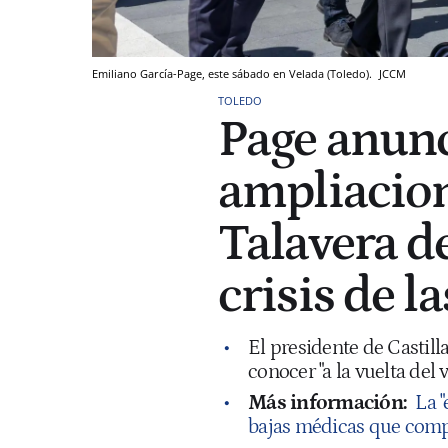
Emiliano García-Page, este sábado en Velada (Toledo).
JCCM
TOLEDO
Page anunc
ampliacion
Talavera d
crisis de l
El presidente de Castil
conocer "a la vuelta del
Más información:
La 
bajas médicas que comp